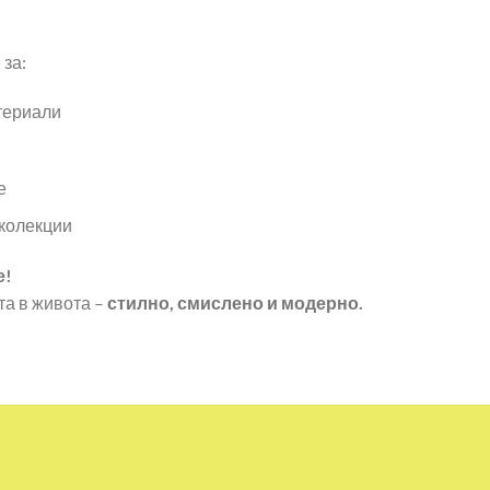
за:
териали
е
 колекции
е!
та в живота –
стилно, смислено и модерно.