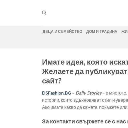
Skip
to
content
ДЕЦА И СЕМЕЙСТВО
ДОМ И ГРАДИНА
ЖИ
Имате идея, която иска
Желаете да публикувате
сайт?
DSFashion.BG
–
Daily Stories
– е мястото
истории, които вдъхновяват стил и увере
Ако имате какво да кажете, покажете ил
За контакти свържете се с нас 