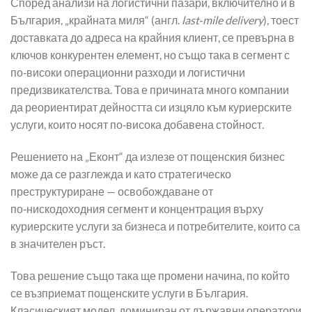
Според анализи на логистични пазари, включително и в
България, „крайната миля“ (англ.
last‑mile delivery
), тоест
доставката до адреса на крайния клиент, се превърна в
ключов конкурентен елемент, но също така в сегмент с
по‑високи операционни разходи и логистични
предизвикателства. Това е причината много компании
да реориентират дейността си изцяло към куриерските
услуги, които носят по‑висока добавена стойност.
Решението на „Еконт“ да излезе от пощенския бизнес
може да се разглежда и като стратегическо
преструктуриране — освобождаване от
по‑нискодоходния сегмент и концентрация върху
куриерските услуги за бизнеса и потребителите, които са
в значителен ръст.
Това решение също така ще промени начина, по който
се възприемат пощенските услуги в България.
Класическият модел, доминиран от държавни оператори