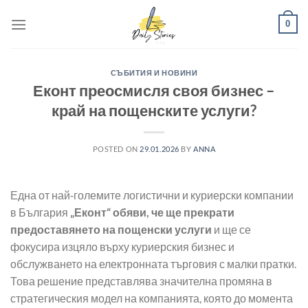
Skip
0
to
content
СЪБИТИЯ И НОВИНИ
Еконт преосмисля своя бизнес –
край на пощенските услуги?
POSTED ON
29.01.2026
BY
ANNA
Една от най‑големите логистични и куриерски компании
в България
„Еконт“ обяви, че ще прекрати
предоставянето на пощенски услуги
и ще се
фокусира изцяло върху куриерския бизнес и
обслужването на електронната търговия с малки пратки.
Това решение представлява значителна промяна в
стратегическия модел на компанията, която до момента