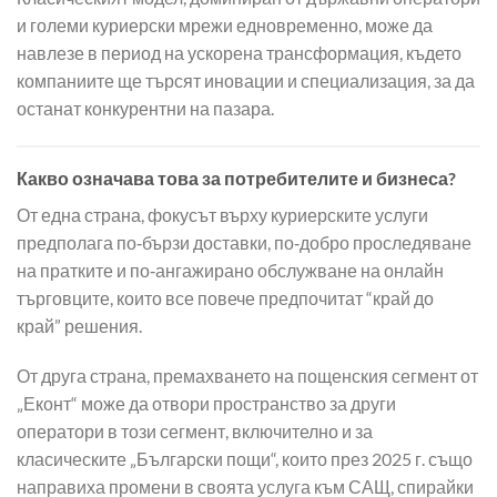
и големи куриерски мрежи едновременно, може да
навлезе в период на ускорена трансформация, където
компаниите ще търсят иновации и специализация, за да
останат конкурентни на пазара.
Какво означава това за потребителите и бизнеса?
От една страна, фокусът върху куриерските услуги
предполага по‑бързи доставки, по‑добро проследяване
на пратките и по‑ангажирано обслужване на онлайн
търговците, които все повече предпочитат “край до
край” решения.
От друга страна, премахването на пощенския сегмент от
„Еконт“ може да отвори пространство за други
оператори в този сегмент, включително и за
класическите „Български пощи“, които през 2025 г. също
направиха промени в своята услуга към САЩ, спирайки