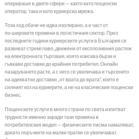
оперираше в двете сфери — както като пощенски
оператор, така и като куриерска мрежа.
Този ход обаче не идва изолирано, а е част от
по‑широките промени в логистичния сектор. През
последните години куриерските услуги в България се
развиват стремглаво, движени от експлозивния растеж
на електронната търговия, която изисква бързи и
гъвкави доставки до крайния потребител. Онлайн
пазаруването расте, а с него се увеличава и търсенето
на адекватни доставки „от врата до врата“, което е
силният коз на куриерите, а не на класическия пощенски
бизнес.
Пощенските услуги в много страни по света изпитват
трудности именно заради тази промяна в
потребителския модел — физическите писма намаляват,
докато поръчките на малки пратки се увеличават.