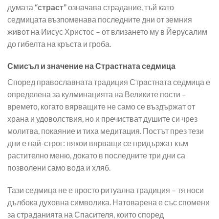
думата
“страст”
означава страдание, тъй като
седмицата възпоменава последните дни от земния
живот на Иисус Христос – от влизането му в Йерусалим
до гибелта на кръста и гроба.
Смисъл и значение на Страстната седмица
Според православната традиция Страстната седмица е
определена за кулминацията на Великите пости –
времето, когато вярващите не само се въздържат от
храна и удоволствия, но и пречистват душите си чрез
молитва, покаяние и тиха медитация. Постът през тези
дни е най-строг: някои вярващи се придържат към
растително меню, докато в последните три дни са
позволени само вода и хляб.
Тази седмица не е просто ритуална традиция – тя носи
дълбока духовна символика. Натоварена е със спомени
за страданията на Спасителя, които според