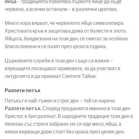
яйца
– традицията повелява първото яйце да бъде
червено, а всички останали – в различни цветове.
Много хора вярват, че червеното яйце символизира
Христовата кръв и защитава дома от болести и злото.
Яйцата, боядисвани на този ден, се смятат за особено
благословени и се пазят през цялата година.
Църковните служби в този ден също са важни –
вярващите посещават храмовете, за да участват в
литургията и да приемат Светите Тайни.
Разпети петък
Петъкът е най-тъжен и строг ден – той се нарича
Разпети петък
. Според преданията именно в този ден
Христос е бил разпнат. В народните традиции този ден е
белязан със строги забрани: не се яде месо, яйца, а
някои вярващи дори стоят без храна през целия ден.