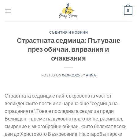
Skip
0
to
content
СЪБИТИЯ И НОВИНИ
Страстната седмица: Пътуване
през обичаи, вярвания и
очаквания
POSTED ON
06.04.2026
BY
ANNA
Страстната седмица е най-съкровената част от
великденските пости и се нарича още “седмица на
страданията”. Това е последната седмица преди
Великден – време на духовно подготвяне, размисъл,
смирение и многобройни обичаи, които бележат всеки
ден до Христовото Възкресение. На старобългарски