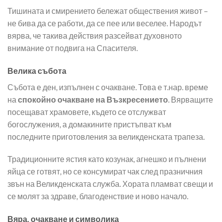
Тишината и смирението бележат обществения живот –
не бива да се работи, да се пее или веселее. Народът
вярва, че такива действия разсейват духовното
внимание от подвига на Спасителя.
Велика събота
Събота е ден, изпълнен с очакване. Това е т.нар. време
на
спокойно очакване на Възкресението
. Вярващите
посещават храмовете, където се отслужват
богослужения, а домакините пристъпват към
последните приготовления за великденската трапеза.
Традиционните ястия като козунак, агнешко и пълнени
яйца се готвят, но се консумират чак след празничния
звън на Великденската служба. Хората пламват свещи и
се молят за здраве, благоденствие и ново начало.
Вяра, очакване и символика