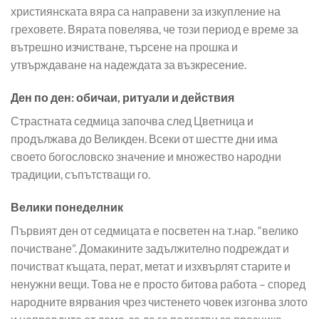
християнската вяра са направени за изкупление на
греховете. Вярата повелява, че този период е време за
вътрешно изчистване, търсене на прошка и
утвърждаване на надеждата за възкресение.
Ден по ден: обичаи, ритуали и действия
Страстната седмица започва след Цветница и
продължава до Великден. Всеки от шестте дни има
своето богословско значение и множество народни
традиции, съпътстващи го.
Велики понеделник
Първият ден от седмицата е посветен на т.нар. “велико
почистване”. Домакините задължително подреждат и
почистват къщата, перат, метат и изхвърлят старите и
ненужни вещи. Това не е просто битова работа – според
народните вярвания чрез чистенето човек изгонва злото