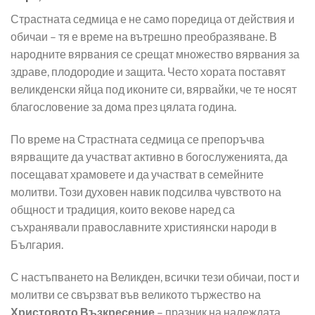
Страстната седмица е не само поредица от действия и
обичаи – тя е време на вътрешно преобразяване. В
народните вярвания се срещат множество вярвания за
здраве, плодородие и защита. Често хората поставят
великденски яйца под иконите си, вярвайки, че те носят
благословение за дома през цялата година.
По време на Страстната седмица се препоръчва
вярващите да участват активно в богослуженията, да
посещават храмовете и да участват в семейните
молитви. Този духовен навик подсилва чувството на
общност и традиция, които векове наред са
съхранявали православните християнски народи в
България.
С настъпването на Великден, всички тези обичаи, пост и
молитви се свързват във великото тържество на
Христовото Възкресение
– празник на надеждата,