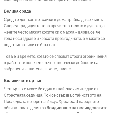
Велика сряда
Сряда е ден, когато всички в дома трябва да се къпят.
Според традициите това пречиства тялото и душата, а
жените често мажат косите си с масла – вярва се, че
това носи здраве и красота през годината, а мъжете се
подстригват или се бръснат.
Това е и времето, когато се спазват строги ограничения
в работата: повечето ръчно-творчески дейности са
забранени – плетене, тъкане, шиене.
Велики четвъртък
Четвъртък е може би един от най-значимите дни от
Страстната седмица. Той се свързва с тайнството на
Последната вечеря на Иисус Христос. В народните
обичаи това е денят за
боядисване на великденските