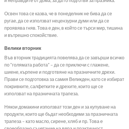
и неправдите от дома, за да го подготви за празника.
Освен това се казва, че в понеделник не бива да се
ругае, да се използват нецензурни думи или да се
проявява гняв. Това е ден, в който се търси мир, тишина
и вътрешно спокойствие.
Велики вторник
Във вторник традицията повелява да се завърши всичко
по “голямата работа” – да се приключи с глажене,
шиене, кърпене и подготвяне на празничните дрехи.
Прави се подготовка за самия Великден, като се избират
покривките, салфетките и дрехите, които ще се
използват на празничната трапеза.
Някои домакини използват този ден и за купуване на
продукти, които ще бъдат необходими за празничната
трапеза – като масло, сирене, хляб и пр. Това е
своеобразно съчетание на вяра и практичност.