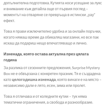
допълнителна подготовка. Кутията носи усещане за лукс
и внимание към детайла още от първия поглед –
моментът на отваряне се превръща в истински „уау“
ефект.
Това я прави изключително удобна и за онлайн поръчки,
когато нямаш време да обикаляш магазини, но все пак
искаш да подариш нещо впечатляващо и лично.
Изненада, която остава актуална през цялата
година
За разлика от сезонните предложения, Surprise Mystery
Box не е обвързана с конкретен празник. Тя е създадена
като
целогодишна изненада
, която винаги е на място –
независимо дали е лято, есен, зима или пролет.
Това я отличава и от коледните кутии – тук няма
тематични ограничения, а свобода и разнообразие.