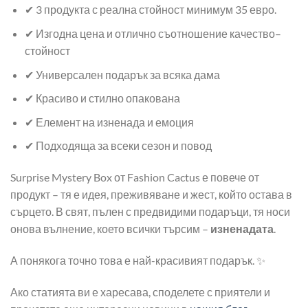
✔ 3 продукта с реална стойност минимум 35 евро.
✔ Изгодна цена и отлично съотношение качество–
стойност
✔ Универсален подарък за всяка дама
✔ Красиво и стилно опакована
✔ Елемент на изненада и емоция
✔ Подходяща за всеки сезон и повод
Surprise Mystery Box от Fashion Cactus е повече от
продукт – тя е идея, преживяване и жест, който остава в
сърцето. В свят, пълен с предвидими подаръци, тя носи
онова вълнение, което всички търсим –
изненадата
.
А понякога точно това е най-красивият подарък. ✨
Ако статията ви е харесава, споделете с приятели и