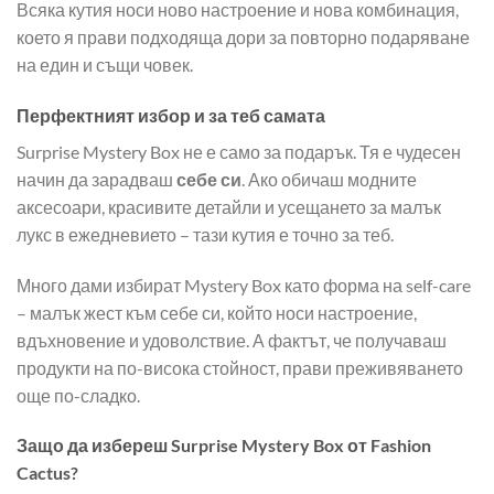
Всяка кутия носи ново настроение и нова комбинация,
което я прави подходяща дори за повторно подаряване
на един и същи човек.
Перфектният избор и за теб самата
Surprise Mystery Box не е само за подарък. Тя е чудесен
начин да зарадваш
себе си
. Ако обичаш модните
аксесоари, красивите детайли и усещането за малък
лукс в ежедневието – тази кутия е точно за теб.
Много дами избират Mystery Box като форма на self-care
– малък жест към себе си, който носи настроение,
вдъхновение и удоволствие. А фактът, че получаваш
продукти на по-висока стойност, прави преживяването
още по-сладко.
Защо да избереш Surprise Mystery Box от Fashion
Cactus?