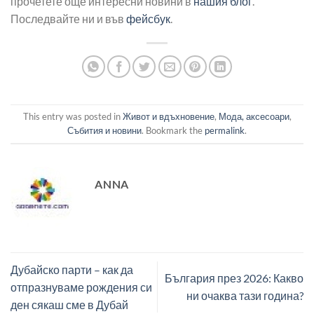
прочетете още интересни новини в
нашия блог
.
Последвайте ни и във
фейсбук
.
This entry was posted in
Живот и вдъхновение
,
Мода, аксесоари
,
Събития и новини
. Bookmark the
permalink
.
ANNA
Дубайско парти – как да
България през 2026: Какво
отпразнуваме рождения си
ни очаква тази година?
ден сякаш сме в Дубай