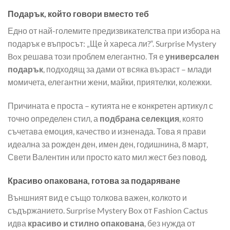
Подарък, който говори вместо теб
Едно от най-големите предизвикателства при избора на
подарък е въпросът: „Ще ѝ хареса ли?“. Surprise Mystery
Box решава този проблем елегантно. Тя е
универсален
подарък
, подходящ за дами от всяка възраст – млади
момичета, елегантни жени, майки, приятелки, колежки.
Причината е проста – кутията не е конкретен артикул с
точно определен стил, а
подбрана селекция
, която
съчетава емоция, качество и изненада. Това я прави
идеална за рожден ден, имен ден, годишнина, 8 март,
Свети Валентин или просто като мил жест без повод.
Красиво опакована, готова за подаряване
Външният вид е също толкова важен, колкото и
съдържанието. Surprise Mystery Box от Fashion Cactus
идва
красиво и стилно опакована
, без нужда от