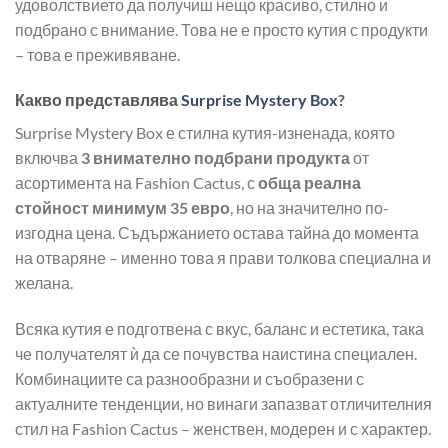
удоволствието да получиш нещо красиво, стилно и
подбрано с внимание. Това не е просто кутия с продукти
– това е преживяване.
Какво представлява
Surprise Mystery Box
?
Surprise Mystery Box е стилна кутия-изненада, която
включва
3 внимателно подбрани продукта
от
асортимента на Fashion Cactus, с
обща реална
стойност минимум 35 евро
, но на значително по-
изгодна цена. Съдържанието остава тайна до момента
на отваряне – именно това я прави толкова специална и
желана.
Всяка кутия е подготвена с вкус, баланс и естетика, така
че получателят ѝ да се почувства наистина специален.
Комбинациите са разнообразни и съобразени с
актуалните тенденции, но винаги запазват отличителния
стил на Fashion Cactus – женствен, модерен и с характер.