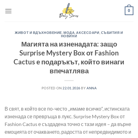
Skip
0
to
content
ЖИВОТ И ВДЪХНОВЕНИЕ
,
МОДА, АКСЕСОАРИ
,
СЪБИТИЯ И
НОВИНИ
Магията на изненадата: защо
Surprise Mystery Box от Fashion
Cactus е подаръкът, който винаги
впечатлява
POSTED ON
22.01.2026
BY
ANNA
В свят, в който все по-често „имаме всичко“, истинската
изненада се превръща в лукс. Surprise Mystery Box от
Fashion Cactus е създадена точно с тази идея – да върне
емоцията от очакването, радостта от непредвидимото и