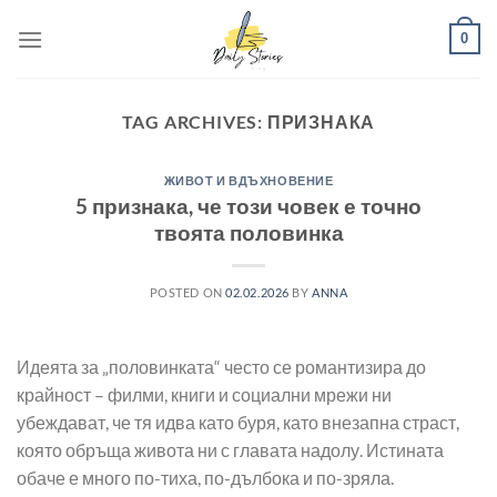
Skip
0
to
content
TAG ARCHIVES:
ПРИЗНАКА
ЖИВОТ И ВДЪХНОВЕНИЕ
5 признака, че този човек е точно
твоята половинка
POSTED ON
02.02.2026
BY
ANNA
Идеята за „половинката“ често се романтизира до
крайност – филми, книги и социални мрежи ни
убеждават, че тя идва като буря, като внезапна страст,
която обръща живота ни с главата надолу. Истината
обаче е много по-тиха, по-дълбока и по-зряла.