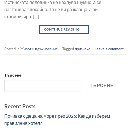
Истинската половинка не нахлува шумно, а се
настанява спокойно. Тя не ви разклаща, а ви
стабилизира. […]
CONTINUE READING
→
Posted in
Живот и вдъхновение
|
Tagged
признака
Leave a comment
Търсене
ТЪРСЕНЕ
Recent Posts
Почивка с деца на море през 2026: Как да изберем
правилния хотел?