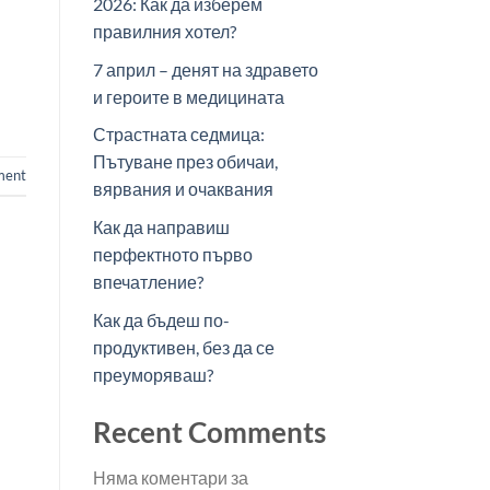
2026: Как да изберем
правилния хотел?
7 април – денят на здравето
и героите в медицината
Страстната седмица:
Пътуване през обичаи,
ment
вярвания и очаквания
Как да направиш
перфектното първо
впечатление?
Как да бъдеш по-
продуктивен, без да се
преуморяваш?
Recent Comments
Няма коментари за