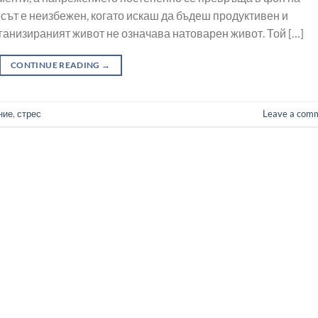
есът е неизбежен, когато искаш да бъдеш продуктивен и
ганизираният живот не означава натоварен живот. Той […]
CONTINUE READING
→
ние
,
стрес
Leave a com