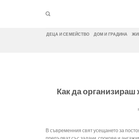
Skip
to
content
ДЕЦА И СЕМЕЙСТВО
ДОМ И ГРАДИНА
ЖИ
Как да организираш 
В съвременния свят усещането за постоя
препълват със задачи, срокове и ангаж