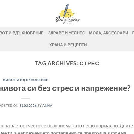
ВОТ И ВДЪХНОВЕНИЕ
ЗДРАВЕ И УЕЛНЕС
МОДА, АКСЕСОАРИ
ХРАНА И РЕЦЕПТИ
TAG ARCHIVES:
СТРЕС
ЖИВОТ И ВДЪХНОВЕНИЕ
живота си без стрес и напрежение?
POSTED ON
31.03.2026
BY
ANNA
нна заетост често се възприема като нещо нормално. Дните
именти, а напрежението постепенно се превръща в фон на