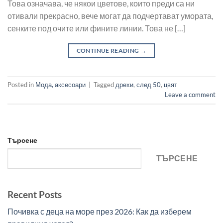
Това означава, че някои цветове, които преди са ни
отивали прекрасно, вече могат да подчертават умората,
сенките под очите или фините линии. Това не […]
CONTINUE READING
→
Posted in
Мода, аксесоари
|
Tagged
дрехи
,
след 50
,
цвят
Leave a comment
Търсене
ТЪРСЕНЕ
Recent Posts
Почивка с деца на море през 2026: Как да изберем