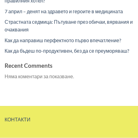
правилния хотел?
7 април – денят на здравето и героите в медицината
Страстната седмица: Пътуване през обичаи, вярвания и
очаквания
Как да направиш перфектното първо впечатление?
Как да бъдеш по-продуктивен, без да се преуморяваш?
Recent Comments
Няма коментари за показване.
КОНТАКТИ