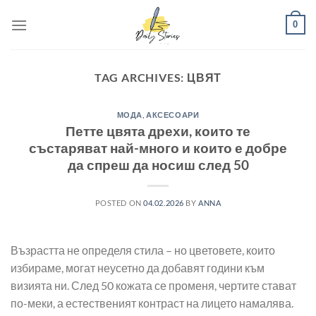
Skip
0
to
content
TAG ARCHIVES:
ЦВЯТ
МОДА, АКСЕСОАРИ
Петте цвята дрехи, които те
състаряват най-много и които е добре
да спреш да носиш след 50
POSTED ON
04.02.2026
BY
ANNA
Възрастта не определя стила – но цветовете, които
избираме, могат неусетно да добавят години към
визията ни. След 50 кожата се променя, чертите стават
по-меки, а естественият контраст на лицето намалява.