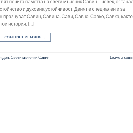
вят почита паметта на свети мъченик Савин – човек, останал
стойнство и духовна устойчивост. Денят е специален и за
 празнуват Савин, Савина, Сави, Савчо, Савко, Савка, както
тои история, […]
CONTINUE READING
→
н ден
,
Свети мъченик Савин
Leave a com