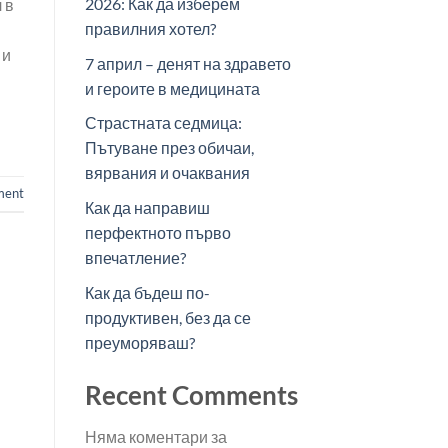
2026: Как да изберем
 в
правилния хотел?
 и
7 април – денят на здравето
и героите в медицината
Страстната седмица:
Пътуване през обичаи,
вярвания и очаквания
ment
Как да направиш
перфектното първо
впечатление?
Как да бъдеш по-
продуктивен, без да се
преуморяваш?
Recent Comments
Няма коментари за