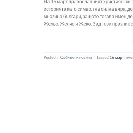
На 16 март православният християнски с
историята като символ на силна вяра, до
мнозина българи, защото тогава имен ден
Жельо, Желчо и Жеко. Зад този празник с
Posted in
Събития и новини
|
Tagged
16 март
,
име