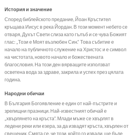
История и значение
Според библейското предание, Йоан Кръстител
кръщава Иисус в река Йордан. В този момент небето се
отваря, Духът Свети слиза като гълъб и се чува Божият
глас: „Този е Моят възлюбен Син.“ Това събитие е
начало на публичното служение на Христос и е символ
на чистотата, новото начало и божествената
благословия. На този ден вярващите използват
осветена вода за здраве, закрила и успех през цялата
година.
Народни обичаи
В България Богоявление е един от най-пъстрите и
зрелищни празници. Най-известният обичай е
„хвърлянето на кръста“. Млади мъже се хвърлят в
ледени реки или езера, за да извадят кръста, хвърлен от
свещеник. Смята се, че този, който го извади, ще бъде