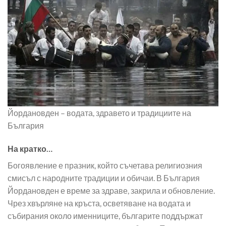
Йордановден – водата, здравето и традициите на
България
На кратко…
Богоявление е празник, който съчетава религиозния
смисъл с народните традиции и обичаи. В България
Йордановден е време за здраве, закрила и обновление.
Чрез хвърляне на кръста, осветяване на водата и
събирания около именниците, българите поддържат