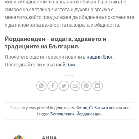
живи хилядолетните вярвания и обичаи. Празникът е
символ на светлина, чистота и духовна връзка с
миналото, който продължава да обединява поколенията
и да напомня за важността на вярата и общността.
Йордановден – водата, здравето и
традициите на България.
Прочетете още интересни новини в
нашия блог
.
Последвайте ни и във
фейсбук
.
This entry was posted in
Деца и семейство
,
Събития и новини
and
tagged
Богоявление
,
Йордановден
.
ANNA