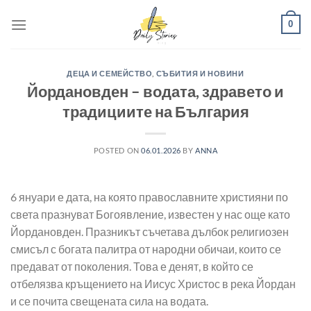
Skip
0
to
content
ДЕЦА И СЕМЕЙСТВО
,
СЪБИТИЯ И НОВИНИ
Йордановден – водата, здравето и
традициите на България
POSTED ON
06.01.2026
BY
ANNA
6 януари е дата, на която православните християни по
света празнуват Богоявление, известен у нас още като
Йордановден. Празникът съчетава дълбок религиозен
смисъл с богата палитра от народни обичаи, които се
предават от поколения. Това е денят, в който се
отбелязва кръщението на Иисус Христос в река Йордан
и се почита свещената сила на водата.