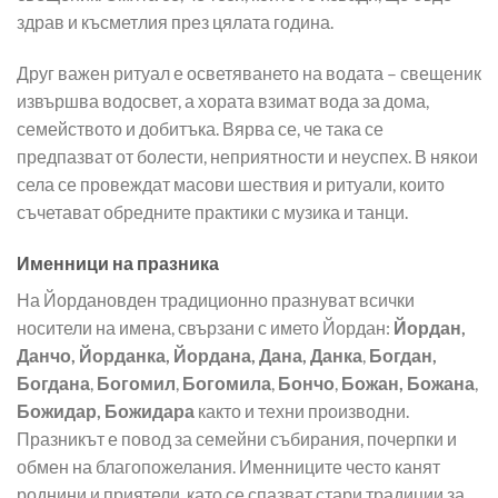
здрав и късметлия през цялата година.
Друг важен ритуал е осветяването на водата – свещеник
извършва водосвет, а хората взимат вода за дома,
семейството и добитъка. Вярва се, че така се
предпазват от болести, неприятности и неуспех. В някои
села се провеждат масови шествия и ритуали, които
съчетават обредните практики с музика и танци.
Именници на празника
На Йордановден традиционно празнуват всички
носители на имена, свързани с името Йордан:
Йордан,
Данчо, Йорданка, Йордана, Дана, Данка
,
Богдан,
Богдана
,
Богомил
,
Богомила
,
Бончо
,
Божан, Божана
,
Божидар, Божидара
както и техни производни.
Празникът е повод за семейни събирания, почерпки и
обмен на благопожелания. Именниците често канят
роднини и приятели, като се спазват стари традиции за