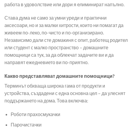
работа в удоволствие или дори я елиминират напълно.
Става дума не само за умни уреди и практични
аксесоари, но и за малки хитрости, които ни помагат да
живеем по-леко, по-чисто и по-организирано.
Независимо дали сте домакиня с опит, работещ родител
или студент с малко пространство – домашните
помощници са тук, за да облекчат задачите ви и да
направят ежедневието ви по-приятно.
Какво представляват домашните помощници?
Терминът обхваща широка гама от продукти и
устройства, създадени с една основна цел – да улеснят
поддържането на дома. Това включва:
Роботи прахосмукачки
Парочистачки