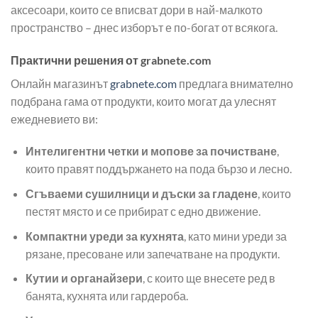
аксесоари, които се вписват дори в най-малкото
пространство – днес изборът е по-богат от всякога.
Практични решения от grabnete.com
Онлайн магазинът
grabnete.com
предлага внимателно
подбрана гама от продукти, които могат да улеснят
ежедневието ви:
Интелигентни четки и мопове за почистване
,
които правят поддържането на пода бързо и лесно.
Сгъваеми сушилници и дъски за гладене
, които
пестят място и се прибират с едно движение.
Компактни уреди за кухнята
, като мини уреди за
рязане, пресоване или запечатване на продукти.
Кутии и органайзери
, с които ще внесете ред в
банята, кухнята или гардероба.