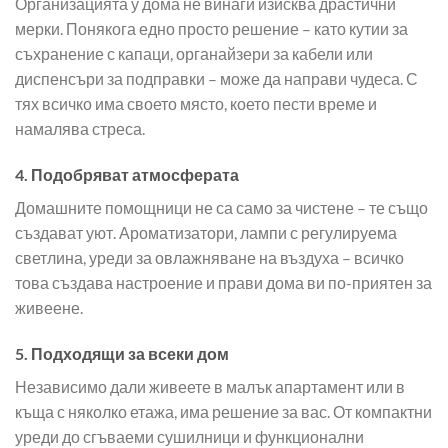
Организацията у дома не винаги изисква драстични
мерки. Понякога едно просто решение – като кутии за
съхранение с капаци, органайзери за кабели или
диспенсъри за подправки – може да направи чудеса. С
тях всичко има своето място, което пести време и
намалява стреса.
4. Подобряват атмосферата
Домашните помощници не са само за чистене – те също
създават уют. Ароматизатори, лампи с регулируема
светлина, уреди за овлажняване на въздуха – всичко
това създава настроение и прави дома ви по-приятен за
живеене.
5. Подходящи за всеки дом
Независимо дали живеете в малък апартамент или в
къща с няколко етажа, има решение за вас. От компактни
уреди до сгъваеми сушилници и функционални