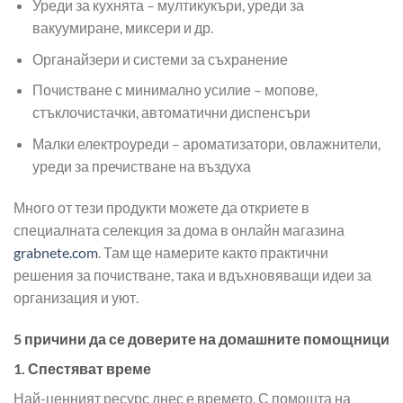
Уреди за кухнята – мултикукъри, уреди за
вакуумиране, миксери и др.
Органайзери и системи за съхранение
Почистване с минимално усилие – мопове,
стъклочистачки, автоматични диспенсъри
Малки електроуреди – ароматизатори, овлажнители,
уреди за пречистване на въздуха
Много от тези продукти можете да откриете в
специалната селекция за дома в онлайн магазина
grabnete.com
. Там ще намерите както практични
решения за почистване, така и вдъхновяващи идеи за
организация и уют.
5 причини да се доверите на домашните помощници
1. Спестяват време
Най-ценният ресурс днес е времето. С помощта на