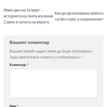
Имен ден на 16 март –
Как да организираш живота
историята на свети мъченик
си без стрес и напрежение?
Савин и силата на вярата
Вашият коментар
Вашият имейл адрес няма да бъде публикуван.
Задължителните полета са отбелязани с
*
Коментар:
*
Име
*